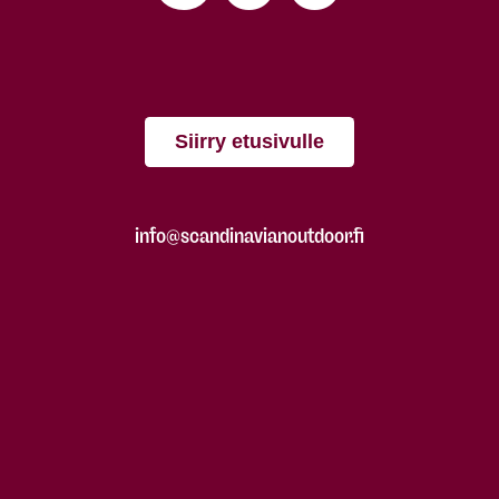
Siirry etusivulle
info@scandinavianoutdoor.fi