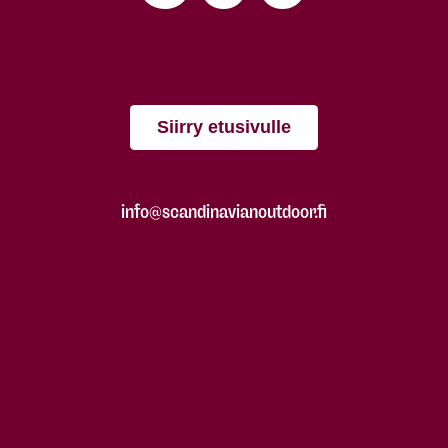
Siirry etusivulle
info@scandinavianoutdoor.fi