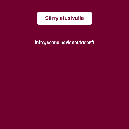
Siirry etusivulle
info@scandinavianoutdoor.fi