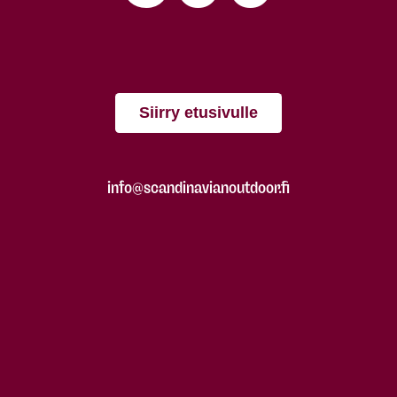
Siirry etusivulle
info@scandinavianoutdoor.fi