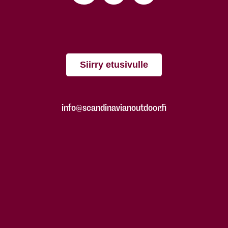
Siirry etusivulle
info@scandinavianoutdoor.fi