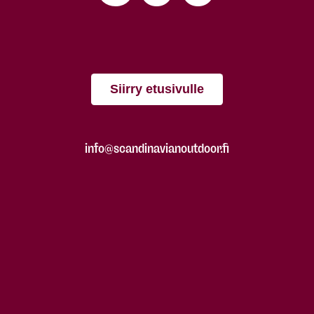
Siirry etusivulle
info@scandinavianoutdoor.fi