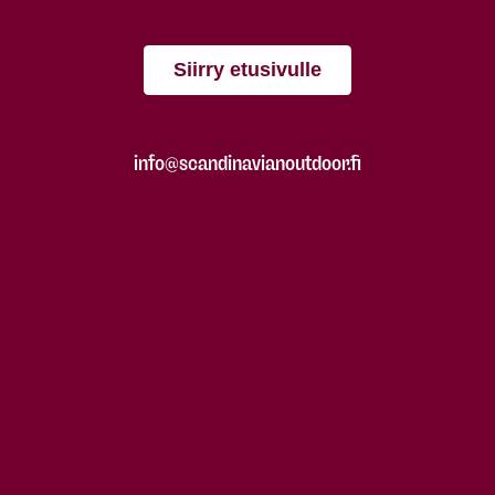
Siirry etusivulle
info@scandinavianoutdoor.fi