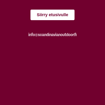
Siirry etusivulle
info@scandinavianoutdoor.fi