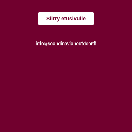
Siirry etusivulle
info@scandinavianoutdoor.fi