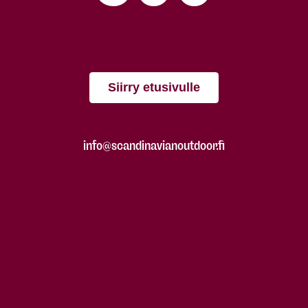
Siirry etusivulle
info@scandinavianoutdoor.fi