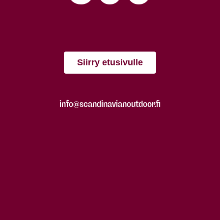
Siirry etusivulle
info@scandinavianoutdoor.fi