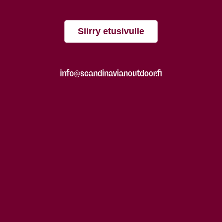
Siirry etusivulle
info@scandinavianoutdoor.fi