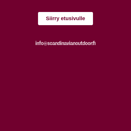
Siirry etusivulle
info@scandinavianoutdoor.fi