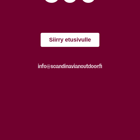
Siirry etusivulle
info@scandinavianoutdoor.fi