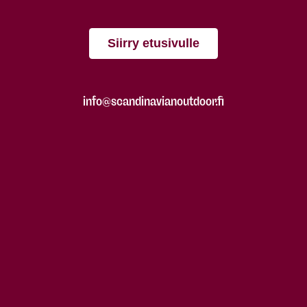
Siirry etusivulle
info@scandinavianoutdoor.fi