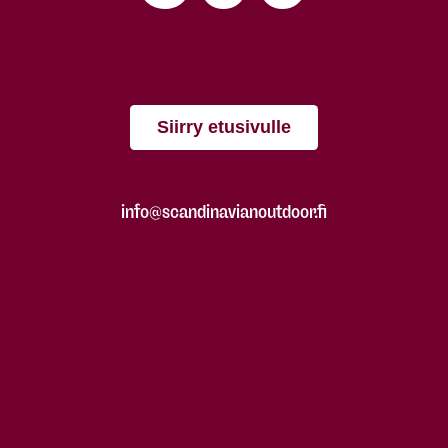
Siirry etusivulle
info@scandinavianoutdoor.fi