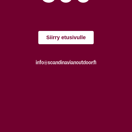
Siirry etusivulle
info@scandinavianoutdoor.fi