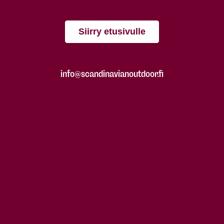
Siirry etusivulle
info@scandinavianoutdoor.fi