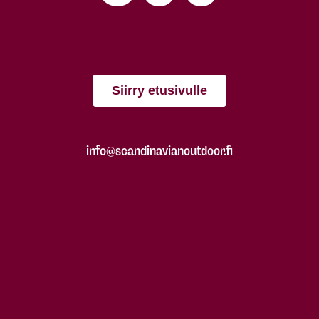
Siirry etusivulle
info@scandinavianoutdoor.fi