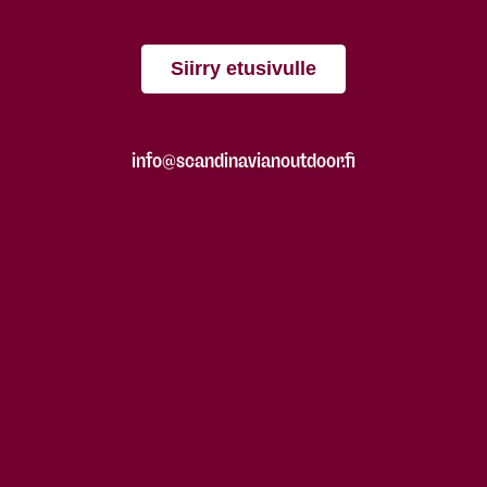
Siirry etusivulle
info@scandinavianoutdoor.fi