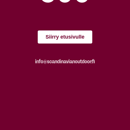
Siirry etusivulle
info@scandinavianoutdoor.fi