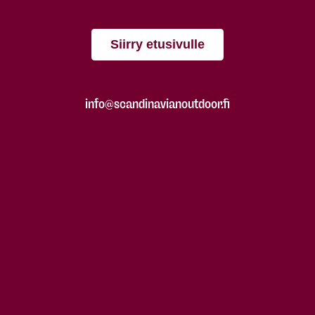
Siirry etusivulle
info@scandinavianoutdoor.fi