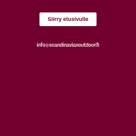
Siirry etusivulle
info@scandinavianoutdoor.fi