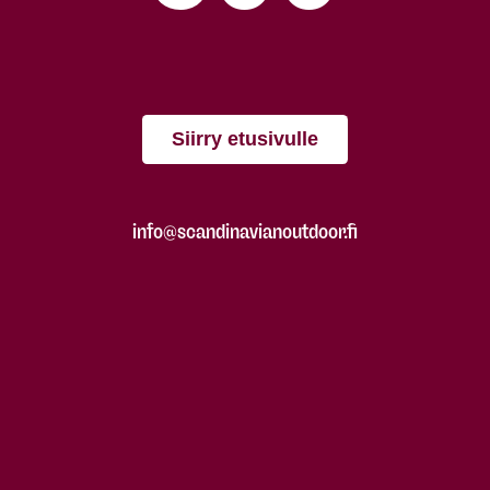
Siirry etusivulle
info@scandinavianoutdoor.fi