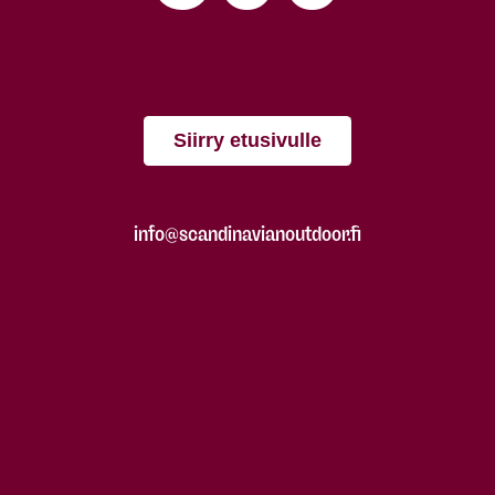
Siirry etusivulle
info@scandinavianoutdoor.fi