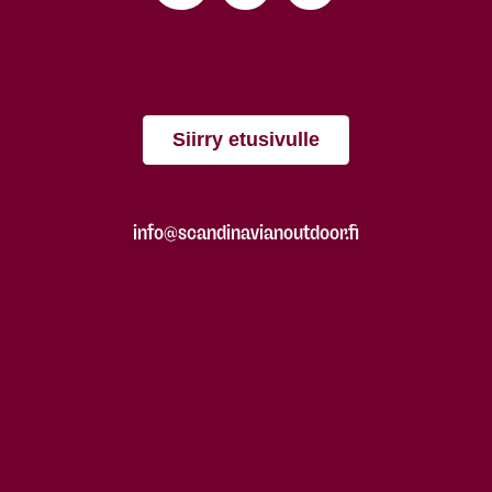
Siirry etusivulle
info@scandinavianoutdoor.fi