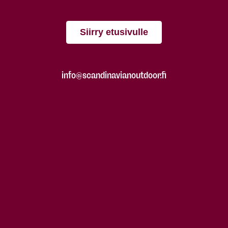
Siirry etusivulle
info@scandinavianoutdoor.fi