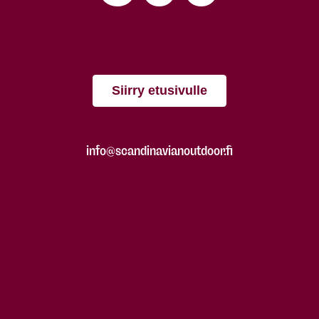
Siirry etusivulle
info@scandinavianoutdoor.fi