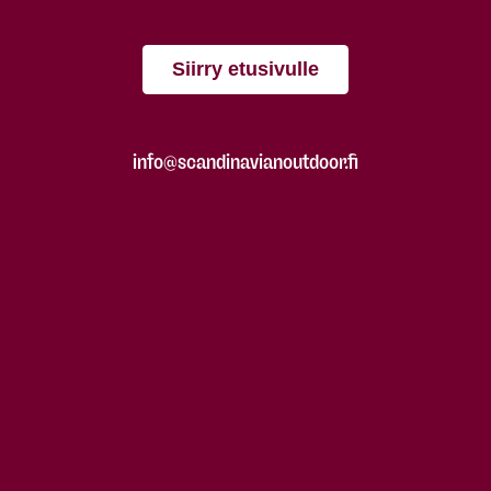
Siirry etusivulle
info@scandinavianoutdoor.fi