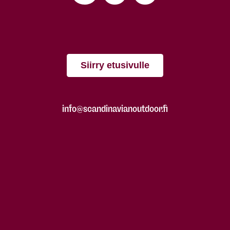
Siirry etusivulle
info@scandinavianoutdoor.fi