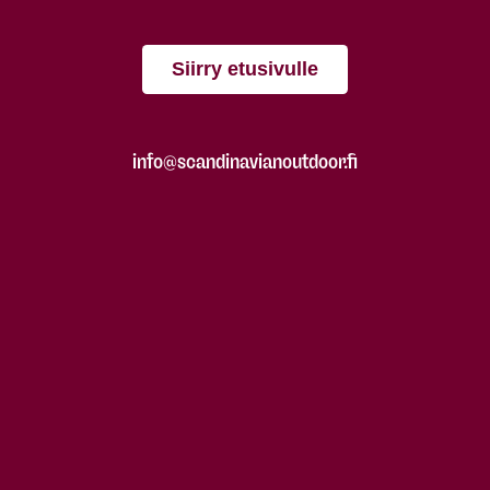
Siirry etusivulle
info@scandinavianoutdoor.fi