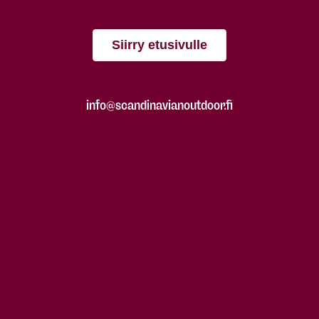
Siirry etusivulle
info@scandinavianoutdoor.fi