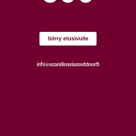
Siirry etusivulle
info@scandinavianoutdoor.fi