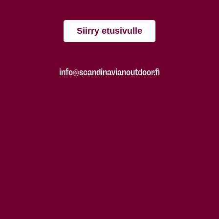
Siirry etusivulle
info@scandinavianoutdoor.fi