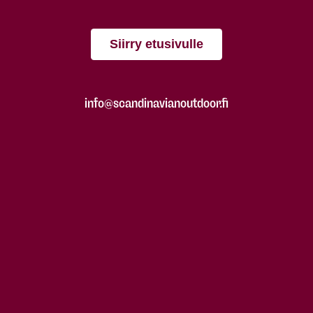
Siirry etusivulle
info@scandinavianoutdoor.fi