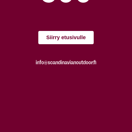
Siirry etusivulle
info@scandinavianoutdoor.fi