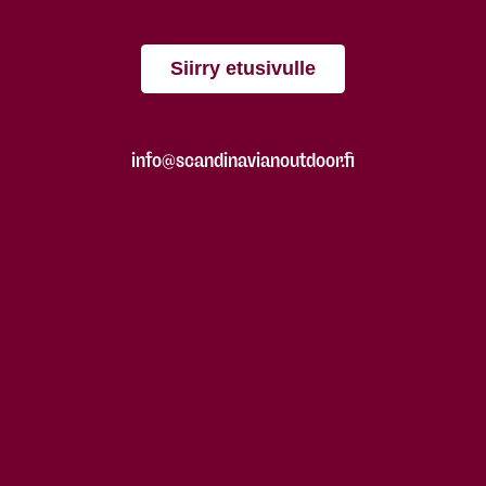
Siirry etusivulle
info@scandinavianoutdoor.fi