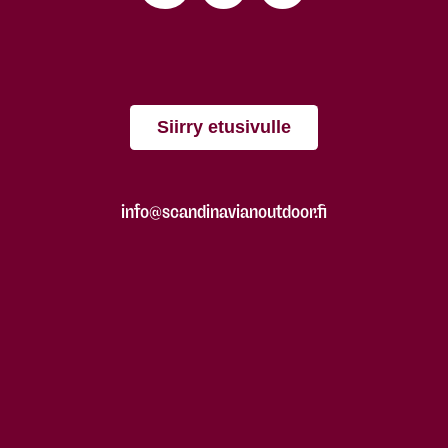
Siirry etusivulle
info@scandinavianoutdoor.fi