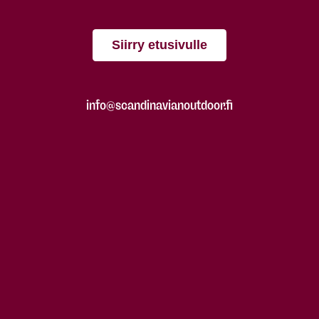
Siirry etusivulle
info@scandinavianoutdoor.fi