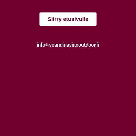
Siirry etusivulle
info@scandinavianoutdoor.fi