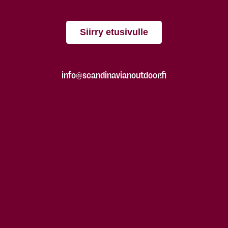
Siirry etusivulle
info@scandinavianoutdoor.fi