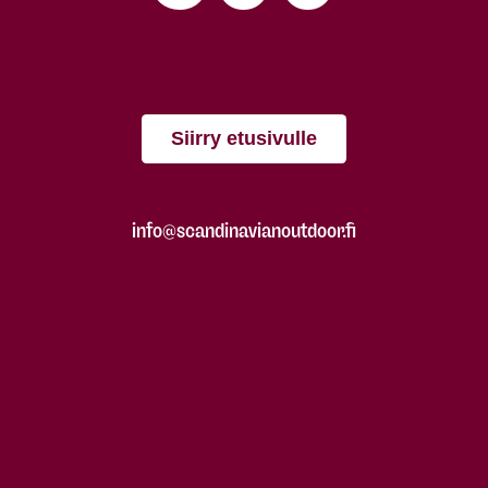
Siirry etusivulle
info@scandinavianoutdoor.fi