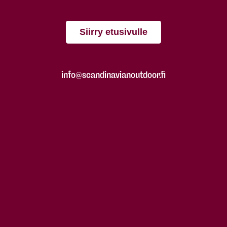
Siirry etusivulle
info@scandinavianoutdoor.fi