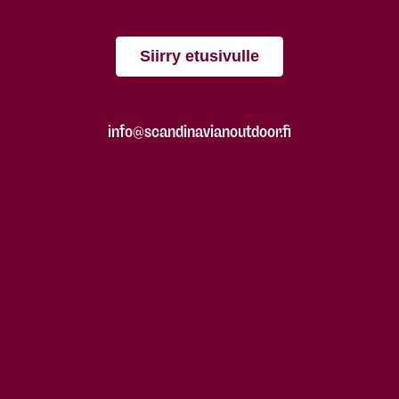
Siirry etusivulle
info@scandinavianoutdoor.fi