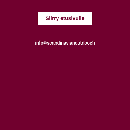
Siirry etusivulle
info@scandinavianoutdoor.fi