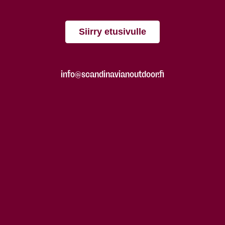
Siirry etusivulle
info@scandinavianoutdoor.fi