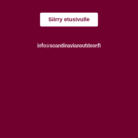
Siirry etusivulle
info@scandinavianoutdoor.fi