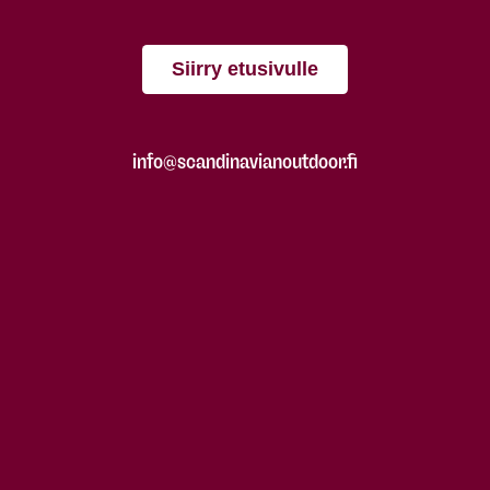
Siirry etusivulle
info@scandinavianoutdoor.fi