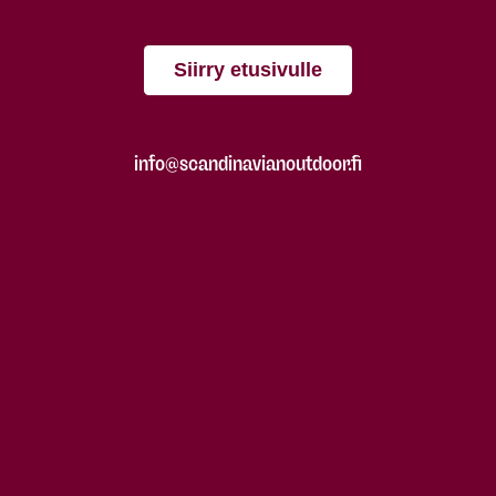
Siirry etusivulle
info@scandinavianoutdoor.fi