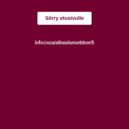
Siirry etusivulle
info@scandinavianoutdoor.fi